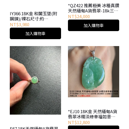
*QZ422 推薦極美 冰種真鑽
天然緬甸A貨翡翠-18k三角
IY366 18K金 和闐玉墜(附
金蟾耳釘(無燒黃翡)
NT$24,000
鋼鍊)/裸石尺寸:約
19.1*19.4mm/配石:真鑽
NT$3,980
加入購物車
加入購物車
*EJ10 18K金 天然緬甸A貨
翡翠冰糯淡綠幸福如意墜
(福瓜配如意，幸福又如
NT$12,800
意)-附台大證書
F67 18K天然緬甸A貨翡翠