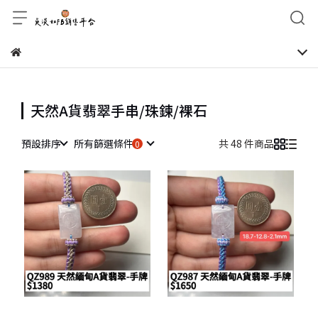
天然A貨翡翠手串/珠鍊/裸石
預設排序
所有篩選條件
共 48 件商品