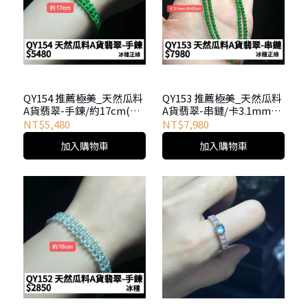
QY154 推薦極美_天然瓜料
QY153 推薦極美_天然瓜料
A貨翡翠-手錬/約17cm(冰
A貨翡翠-串鏈/卡3.1mm約
種正綠)
47cm(冰種正綠)
NT$5,480
NT$7,980
加入購物車
加入購物車