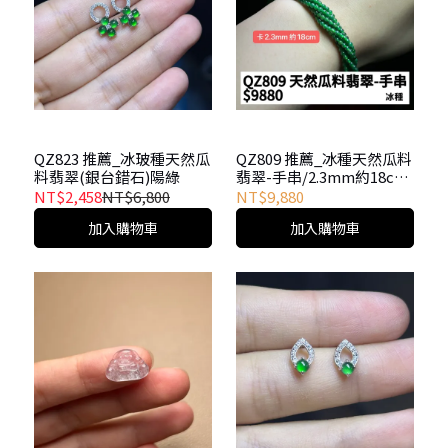
QZ823 推薦_冰玻種天然瓜
QZ809 推薦_冰種天然瓜料
料翡翠(銀台錯石)陽綠
翡翠-手串/2.3mm約18cm
非常實惠
NT$2,458
NT$6,800
NT$9,880
加入購物車
加入購物車