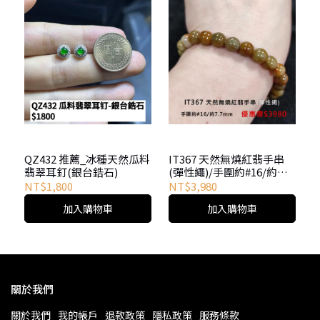
QZ432 推薦_冰種天然瓜料
IT367 天然無燒紅翡手串
翡翠耳釘(銀台鋯石)
(彈性繩)/手圍約#16/約
7.7mm
NT$1,800
NT$3,980
加入購物車
加入購物車
關於我們
關於我們
我的帳戶
退款政策
隱私政策
服務條款