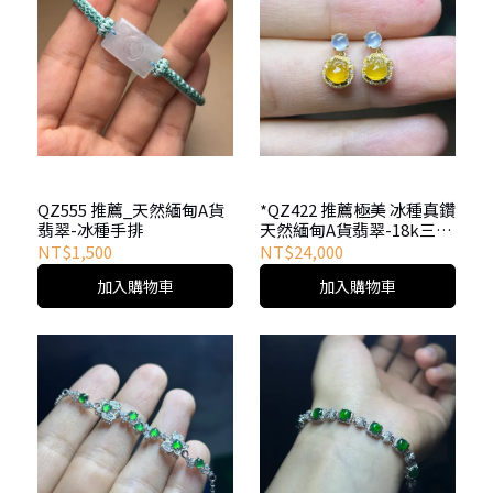
QZ555 推薦_天然緬甸A貨
*QZ422 推薦極美 冰種真鑽
翡翠-冰種手排
天然緬甸A貨翡翠-18k三角
金蟾耳釘(無燒黃翡)
NT$1,500
NT$24,000
加入購物車
加入購物車