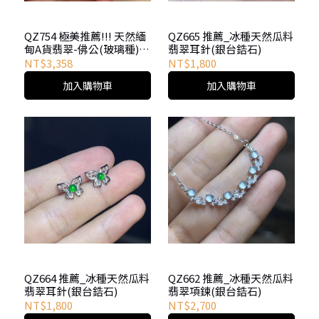
QZ754 極美推薦!!! 天然緬
QZ665 推薦_冰種天然瓜料
甸A貨翡翠-佛公(玻璃種)極
翡翠耳針(銀台鋯石)
強光澤(可協助製作手繩，
NT$3,358
NT$1,800
18k或銀叩頭，手機吊飾
加入購物車
加入購物車
等，歡迎聯繫小編)
QZ664 推薦_冰種天然瓜料
QZ662 推薦_冰種天然瓜料
翡翠耳針(銀台鋯石)
翡翠項鍊(銀台鋯石)
NT$1,800
NT$2,700