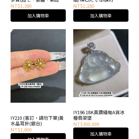
黑金超手串一組/裸石尺寸:
5.7mm/長度約52cm 手串
NT$1,380
NT$1,180
超七多寶約7.0mm/長度約
約6.7mm/長度約16cm
加入購物車
加入購物車
17cm 黑金超尺寸約
7.7mm/長度約17cm
IY196 18K真鑽緬甸A貨冰
種翡翠墜
IY210 (客訂，請勿下單)黃
水晶耳針(銀台)
NT$300,000
NT$1,600
加入購物車