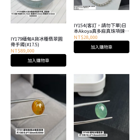
IY154(客訂，請勿下單)日
本Akoya真多麻真珠項鍊
(銀扣頭)
NT$28,000
IY179緬甸A貨冰種翡翠圓
骨手鐲(#17.5)
加入購物車
NT$89,000
加入購物車