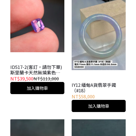
ID517-2(客訂，請勿下單)
斯里蘭卡天然無燒紫色藍
寶石 附國際證書1.06ct 非
NT$39,500
NT$113,000
常夢幻
IY12 緬甸A貨翡翠手鐲
加入購物車
（#18）
NT$58,000
加入購物車