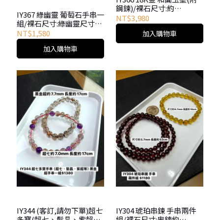
鋼鍊)/裸石尺寸:約
IY367 綠幽靈 葡萄石手串一
19.1*19.4mm/配石:真鑽
NT$3,980
組/裸石尺寸:綠幽靈尺寸約
12.2mm/長度約20cm綠葡
NT$1,580
加入購物車
萄約6.9mm/長度約17cm
加入購物車
IY344 (客訂,請勿下單)超七
IY304 琥珀串鍊 手串兩件
多寶(超七、髮晶、紫超等)
組/裸石尺寸:串鍊約