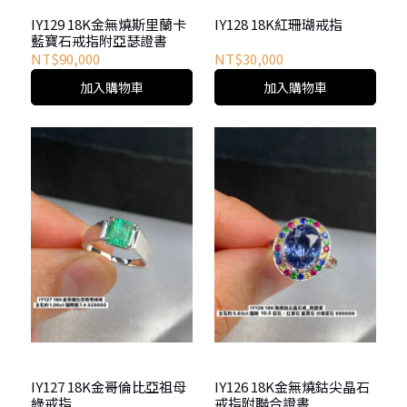
IY129 18K金無燒斯里蘭卡
IY128 18K紅珊瑚戒指
藍寶石戒指附亞瑟證書
NT$90,000
NT$30,000
加入購物車
加入購物車
IY127 18K金哥倫比亞祖母
IY126 18K金無燒鈷尖晶石
綠戒指
戒指附聯合證書