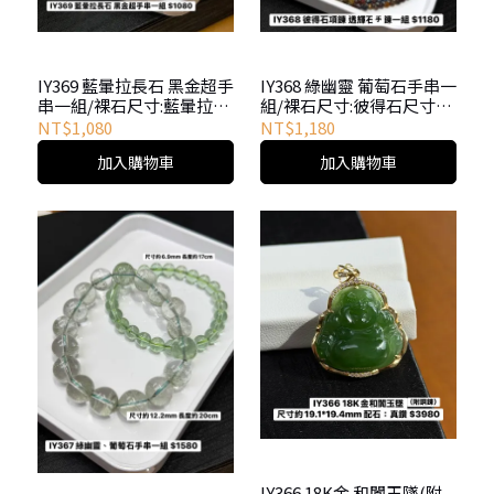
IY369 藍暈拉長石 黑金超手
IY368 綠幽靈 葡萄石手串一
串一組/裸石尺寸:藍暈拉長
組/裸石尺寸:彼得石尺寸約
石尺寸約8.5mm/長度約
2.6mm/長度約69cm透輝
NT$1,080
NT$1,180
18cm黑金超約7.6mm/長
石約3.4mm/長度約
加入購物車
加入購物車
度約17cm
18+2cm
IY366 18K金 和闐玉墜(附