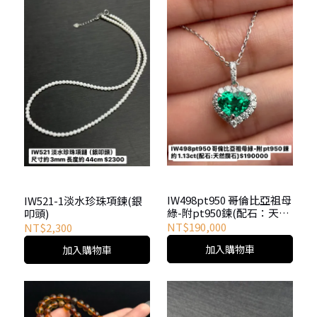
IW498pt950 哥倫比亞祖母
IW521-1淡水珍珠項鍊(銀
綠-附pt950鍊(配石：天然
叩頭)
鑽石）
NT$190,000
NT$2,300
加入購物車
加入購物車