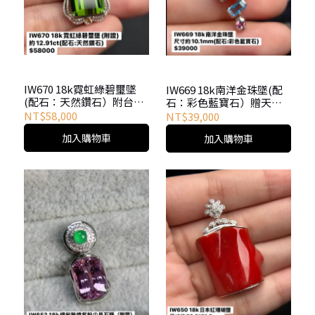
IW670 18k霓虹綠碧璽墜
IW669 18k南洋金珠墜(配
(配石：天然鑽石）附台大
石：彩色藍寶石）贈天然
證書、贈天然岫玉戒指
岫玉戒指
NT$58,000
NT$39,000
加入購物車
加入購物車