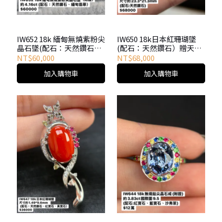
IW652 18k 緬甸無燒紫粉尖
IW650 18k日本紅珊瑚墜
晶石墜(配石：天然鑽石、
(配石：天然鑽石）贈天然
緬甸翡翠）附台大證書、
岫玉戒指
NT$60,000
NT$68,000
贈天然岫玉戒指
加入購物車
加入購物車