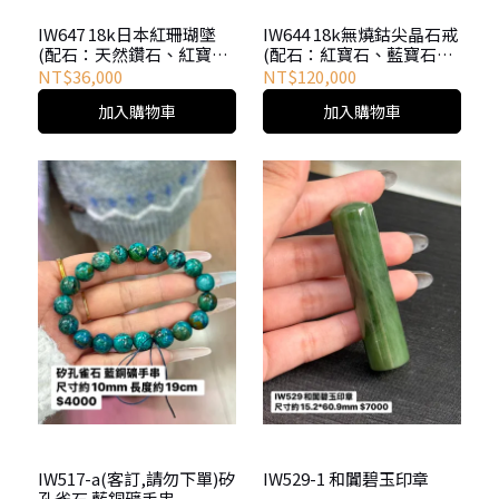
IW647 18k日本紅珊瑚墜
IW644 18k無燒鈷尖晶石戒
(配石：天然鑽石、紅寶
(配石：紅寶石、藍寶石、
石、黃寶石）贈天然岫玉
沙弗萊）附聯合證書、贈
NT$36,000
NT$120,000
戒指
天然岫玉戒指
加入購物車
加入購物車
IW517-a(客訂,請勿下單)矽
IW529-1 和闐碧玉印章
孔雀石 藍銅礦手串