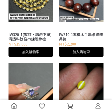
IW320-1(客訂，請勿下單)
IW310-1紫檀木手串贈綠檀
清透料鈦晶串鍊贈綠檀吊
吊飾
飾
NT$15,000
NT$2,200
加入購物車
加入購物車